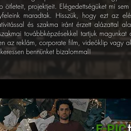
ötleteit, projektjeit. Elégedettségüket mi se
gyfeleink maradtak. Hisszük, hogy ezt az elég
tivitással és szakma iránt érzett alázattal 
s szakmai továbbképzésekkel tartjuk magunkat 
n az reklám, corporate film, videóklip vagy 
, keressen bennünket bizalommal!