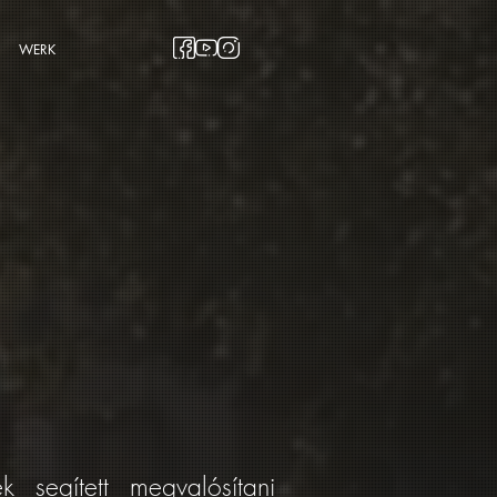
WERK
 segített megvalósítani