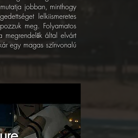
m mutatja jobban, minthogy
edettséget lelkiismeretes
alapozzuk meg. Folyamatos
a megrendelők által elvárt
akár egy magas színvonalú