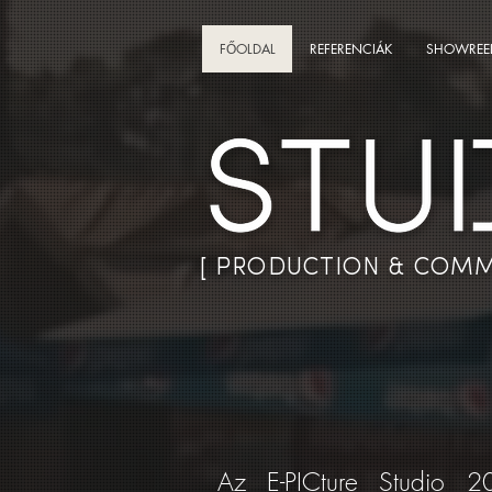
FŐOLDAL
REFERENCIÁK
SHOWREE
[ PRODUCTION & COMM
Az E-PICture Studio 20