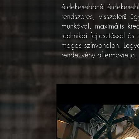
érdekesebbnél érdekesebb 
rendszeres, visszatérő ü
munkával, maximális krea
technikai fejlesztéssel é
magas színvonalon. Legye
rendezvény aftermovie-ja